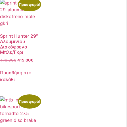
Προσφορά!
Sprint Hunter 29″
Αλουμινίου
Δισκόφρενο
Μπλε/Γκρι
470.00
€
415.00
€
Προσθήκη στο
καλάθι
Προσφορά!