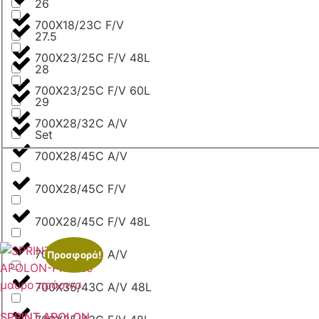
26
700X18/23C F/V
27.5
700X23/25C F/V 48L
28
700X23/25C F/V 60L
29
700X28/32C A/V
Set
700X28/45C A/V
700X28/45C F/V
700X28/45C F/V 48L
700X35/43C A/V
Προσφορά!
700X35/43C A/V 48L
SPRINT APOLON