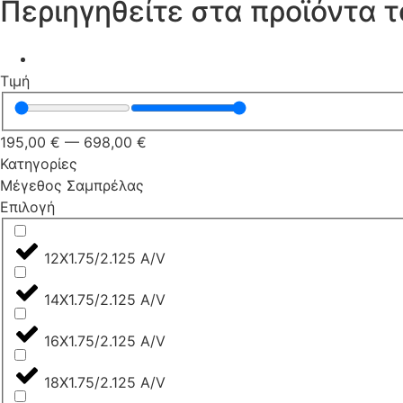
Περιηγηθείτε στα προϊόντα 
Τιμή
195,00
€
—
698,00
€
Κατηγορίες
Μέγεθος Σαμπρέλας
Επιλογή
12X1.75/2.125 A/V
14X1.75/2.125 A/V
16X1.75/2.125 A/V
18X1.75/2.125 A/V