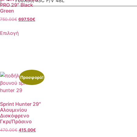
700X35/43C F/V 48L
PRO 29″ Black
Green
750.00
€
697.50
€
Επιλογή
Προσφορά!
Sprint Hunter 29″
Αλουμινίου
Δισκόφρενο
Γκρι/Πράσινο
470.00
€
415.00
€