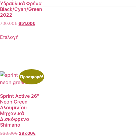
Υδραυλικά Φρένα
Black/Cyan/Green
2022
700.00
€
651.00
€
Επιλογή
Προσφορά!
Sprint Active 26″
Neon Green
Αλουμινίου
Μηχανικά
Δισκόφρενα
Shimano
330.00
€
297.00
€