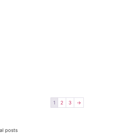
1
2
3
→
al posts