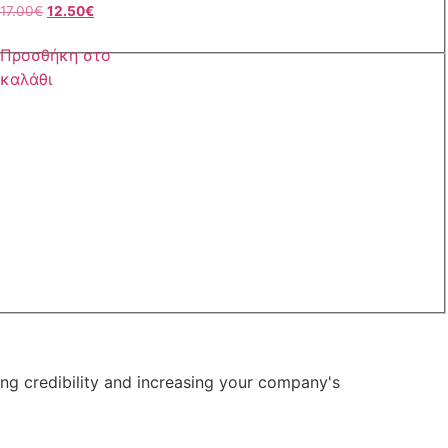
17.00
€
12.50
€
Προσθήκη στο
καλάθι
ng credibility and increasing your company's