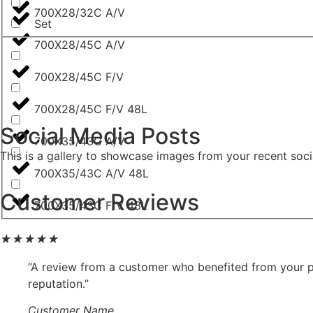
700X28/32C A/V
Set
700X28/45C A/V
700X28/45C F/V
700X28/45C F/V 48L
Social Media Posts
700X35/43C A/V
This is a gallery to showcase images from your recent soci
700X35/43C A/V 48L
Customer Reviews
700X35/43C F/V 48L
★
★
★
★
★
“A review from a customer who benefited from your pr
reputation.”
Customer Name