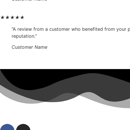
★
★
★
★
★
“A review from a customer who benefited from your pr
reputation.”
Customer Name