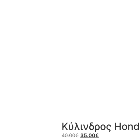
Κύλινδρος Hond
40.00
€
35.00
€