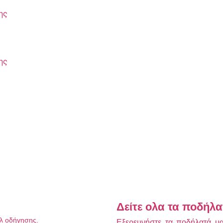
ης
ης
Δείτε ολα τα ποδήλα
υλ οδήγησης.
Εξερευνήστε τα ποδήλατά μας