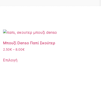
Μπουζί Denso Παπί Σκούτερ
2.50
€
–
8.00
€
Επιλογή