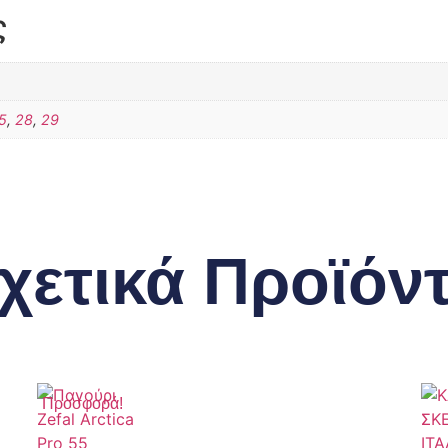
ς
5
,
28
,
29
χετικά Προϊόν
Προσφορά!