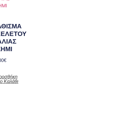
ΑΘΙΣΜΑ
ΚΕΛΕΤΟΥ
ΑΛΙΑΣ
ΣΗΜΙ
00
€
ροσθήκη
το Καλάθι