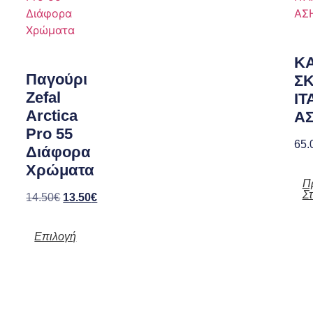
Κ
Παγούρι
Σ
Zefal
ΙΤ
Arctica
Α
Pro 55
65.
Διάφορα
Χρώματα
Π
Σ
14.50
€
13.50
€
Επιλογή