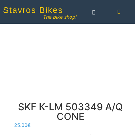
Stavros Bikes
The bike shop!
SKF K-LM 503349 A/Q
CONE
25.00
€