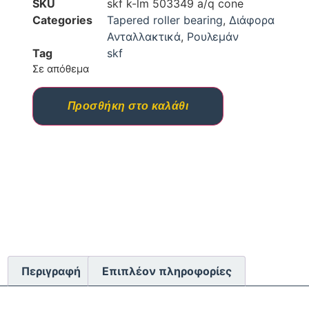
SKU
skf k-lm 503349 a/q cone
Categories
Tapered roller bearing
,
Διάφορα
Ανταλλακτικά
,
Ρουλεμάν
Tag
skf
Σε απόθεμα
Προσθήκη στο καλάθι
Περιγραφή
Επιπλέον πληροφορίες