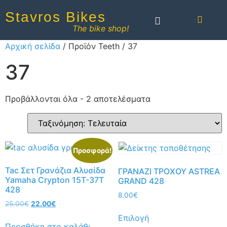
Stavros Bikes
The bike shop!
Αρχική σελίδα
/ Προϊόν Teeth / 37
37
Προβάλλονται όλα - 2 αποτελέσματα
Προσφορά!
Tac Σετ Γρανάζια Αλυσίδα
ΓΡΑΝΑΖΙ ΤΡΟΧΟΥ ASTREA
Yamaha Crypton 15T-37T
GRAND 428
428
8.00
€
25.00
€
22.00
€
Επιλογή
Προσθήκη στο καλάθι