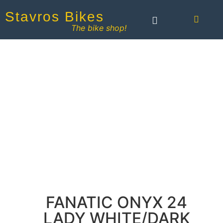
Stavros Bikes
The bike shop!
FANATIC ONYX 24
LADY WHITE/DARK